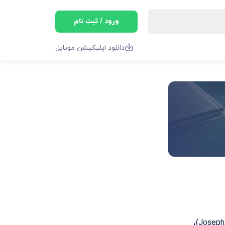
ورود / ثبت نام
دانلود اپلیکیشن موبایل
(Joe Biden ) با نام کامل جوزف رابینت بایدن جونیور (Joseph Robinette Biden Jr)،