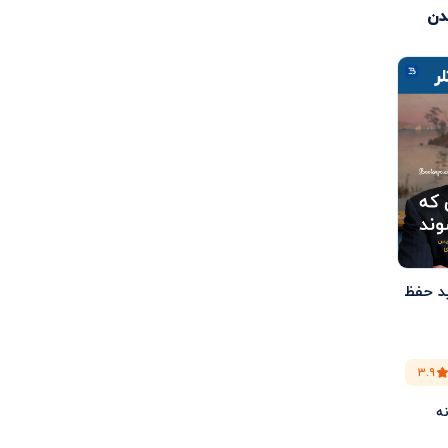
دن
ید حفظ
۳.۹
نه