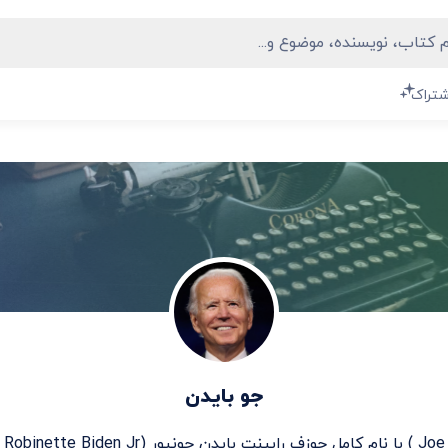
شتراک
جو بایدن