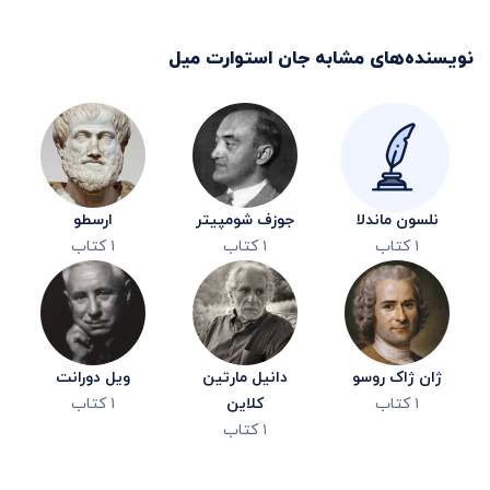
نویسنده‌های مشابه
جان استوارت میل
نلسون ماندلا
جوزف شومپیتر
ارسطو
۱
کتاب
۱
کتاب
۱
کتاب
ژان ژاک روسو
دانیل مارتین
ویل دورانت
۱
کتاب
کلاین
۱
کتاب
۱
کتاب