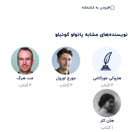
افزودن به کتابخانه
نویسنده‌های مشابه
پائولو کوئیلو
هاروکی موراکامی
جورج اورول
مت هیگ
۲
کتاب
۲
کتاب
۲
کتاب
هلن کلر
۱
کتاب