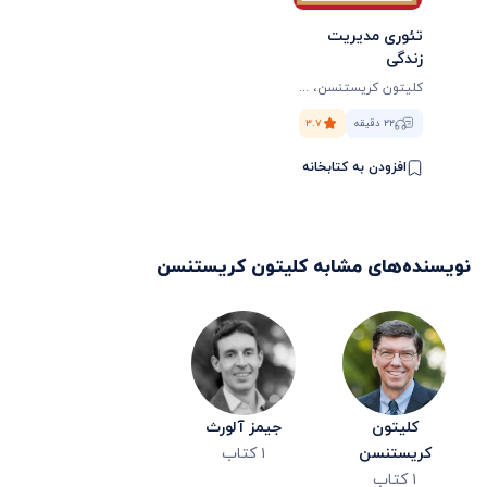
تئوری مدیریت
زندگی
کلیتون کریستنسن
،
جیمز آلورث
،
کارن دیلون
۲۲ دقیقه
۳.۷
افزودن به کتابخانه
نویسنده‌های مشابه
کلیتون کریستنسن
کلیتون
جیمز آلورث
کریستنسن
۱
کتاب
۱
کتاب