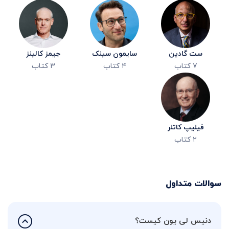
ست گادین
سایمون سینک
جیمز کالینز
۷
کتاب
۴
کتاب
۳
کتاب
فیلیپ کاتلر
۲
کتاب
سوالات متداول
دنیس لی یون کیست؟