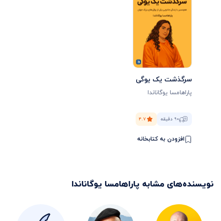
سرگذشت یک یوگی
پاراهامسا یوگاناندا
۹۰ دقیقه
۴.۷
افزودن به کتابخانه
نویسنده‌های مشابه
پاراهامسا یوگاناندا