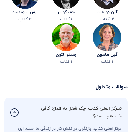
آلن دو باتن
جف گوینز
لارس اسوندسن
۱۲
کتاب
۱
کتاب
۴
کتاب
گیل هاسون
چستر التون
۱
کتاب
۱
کتاب
سوالات متداول
تمرکز اصلی کتاب «یک شغل به اندازه کافی
خوب» چیست؟
مرکز اصلی کتاب، بازنگری در نقش کار در زندگی ما است. این