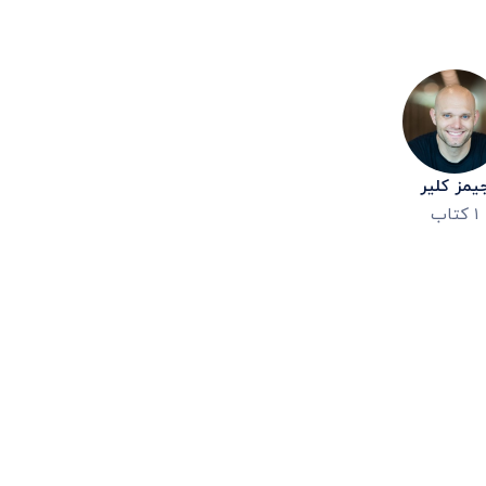
یمز کلیر
۱
کتاب