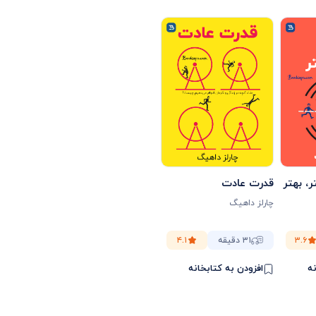
، بهتر
قدرت عادت
چارلز داهیگ
۳.۶
۳۱ دقیقه
۴.۱
نه
افزودن به کتابخانه