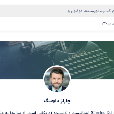
شتراک
چارلز داهیگ
(Charles Duhigg) ژورنالیست و نویسنده آمریکایی است. او سال‌ها به ع