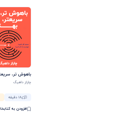
باهوش تر، سریعتر
چارلز داهیگ
۱۸ دقیقه
افزودن به کتابخا