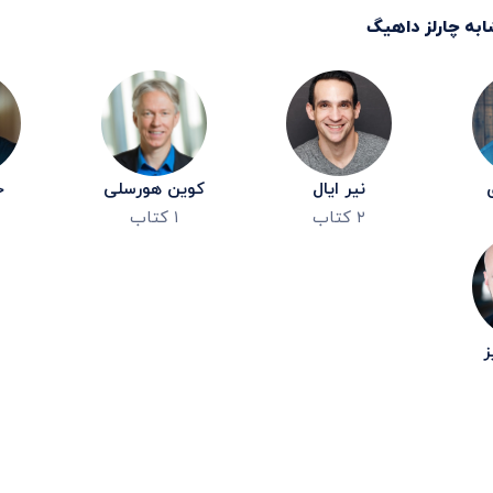
ابه
چارلز داهیگ
نیر ایال
کوین هورسلی
ج
۲
کتاب
۱
کتاب
ز