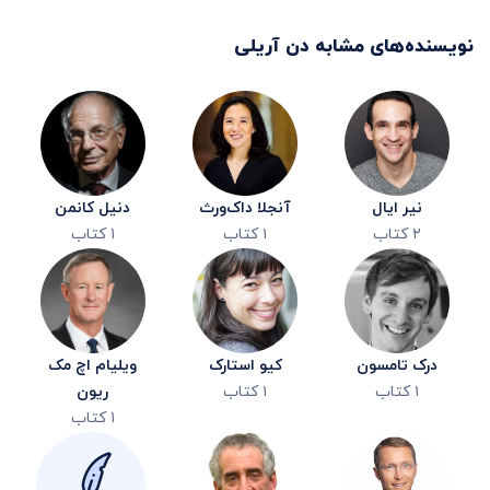
نویسنده‌های مشابه
دن آریلی
نیر ایال
آنجلا داک‌ورث
دنیل کانمن
۲
کتاب
۱
کتاب
۱
کتاب
درک تامسون
کیو استارک
ویلیام اچ مک
۱
کتاب
۱
کتاب
ریون
۱
کتاب