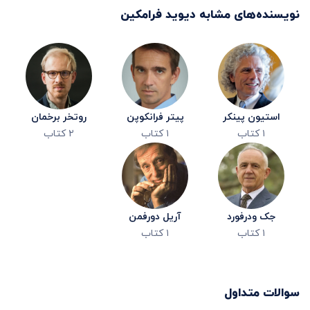
نویسنده‌های مشابه
دیوید فرامکین
استیون پینکر
پیتر فرانکوپن
روتخر برخمان
۱
کتاب
۱
کتاب
۲
کتاب
جک ودرفورد
آریل دورفمن
۱
کتاب
۱
کتاب
سوالات متداول