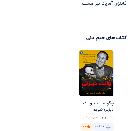
فانتزی آمریکا نیز هست.
کتاب‌های
جیم دنی
چگونه مانند والت
دیزنی شوید
پت ویلیامز
،
جیم دنی
۲۵ دقیقه
۴.۲