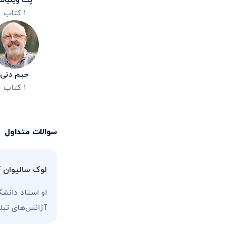
پت ویلیامز
۱
کتاب
جیم دنی
۱
کتاب
سوالات متداول
لوک سالیوان
او استاد دانش
آژانس‌های تبلیغ