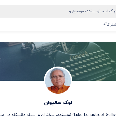
شتراک
لوک سالیوان
(Luke Longstreet Sullivan) نویسنده، سخنران و استاد دانشگاه د