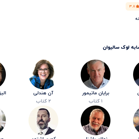
۳.۸
نه
ابه
لوک سالیوان
برایان ماتیمور
آن هندلی
الی
۱
کتاب
۲
کتاب