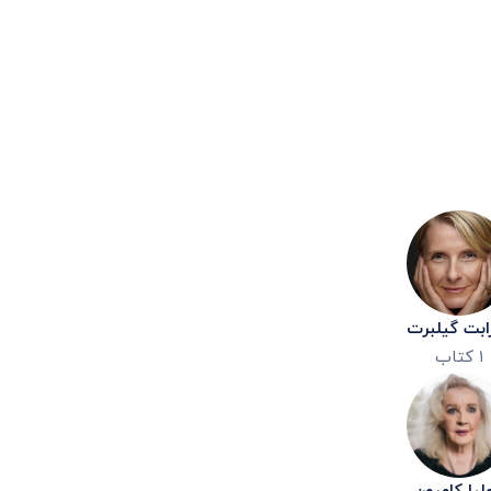
زابت گیلبرت
۱
کتاب