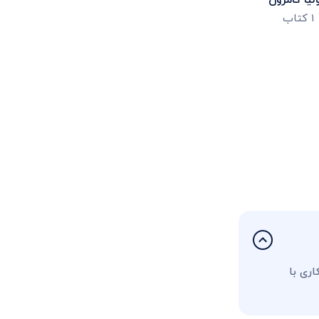
لیا کامرون
۱
کتاب
ری با