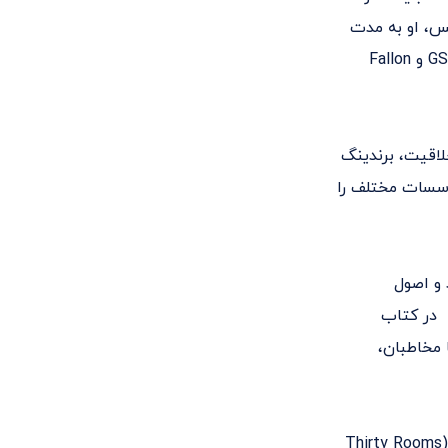
یس، او به مدت
۳۲ سال در آژانس‌های تبلیغاتی رده‌بالایی همچون The Martin Agency، آژانس GSD&M و Fallon
لاقیت، برندینگ
موسسات مختلف را
 و اصول
ا در کتاب
 مخاطبان،
وی تاکنون دو کتاب به نام‌های «اصول تبلیغات خلاق» و «سی اتاق برای پنهان شدن» (Thirty Rooms