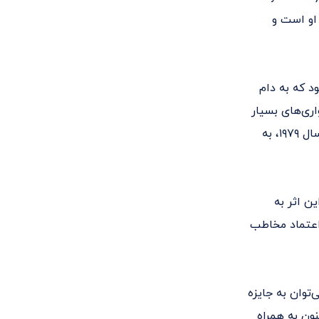
 او است و
بود که به دام
 فرزندش را با دشواری‌های بسیار
زندگی تنها گذاشت. با این حال لوک به تحصیل ادامه داد و پس از فارغ‌التحصیلی در سال ۱۹۷۹، به
ن اثر به
 اعتماد مخاطب
توان به جایزه
 One Club) اشاره کرد. او اکنون به همراه