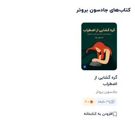
کتاب‌های
جادسون بروئر
گره گشایی از
اضطراب
جادسون بروئر
۲۹ دقیقه
۴.۰
افزودن به کتابخانه