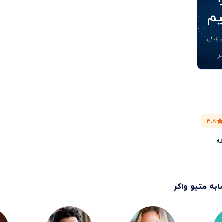
۳.۸
نه
ابه
متیو واکر