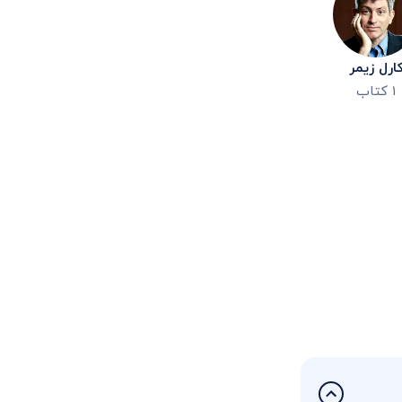
ارل زیمر
۱
کتاب