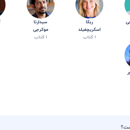
جی
ربکا
سیدارتا
ک
اسکریچفیلد
موکرجی
۱
کتاب
۱
کتاب
ر
ست؟