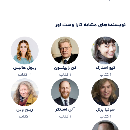
نویسنده‌های مشابه
تارا وست اور
کیو استارک
کن رابینسون
ریچل هالیس
۱
کتاب
۱
کتاب
۳
کتاب
سونیا پرنل
آلن اشلکتر
رینور وین
۱
کتاب
۱
کتاب
۱
کتاب