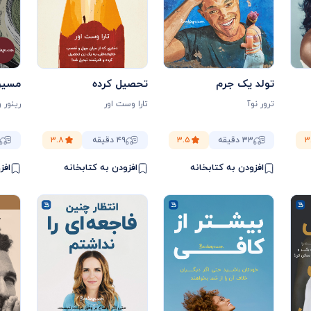
تولد یک جرم
تحصیل کرده
مسیر
ترور نوآ
تارا وست اور
رینور 
۳
۳۳ دقیقه
۳.۵
۴۹ دقیقه
۳.۸
افزودن به کتابخانه
افزودن به کتابخانه
افز