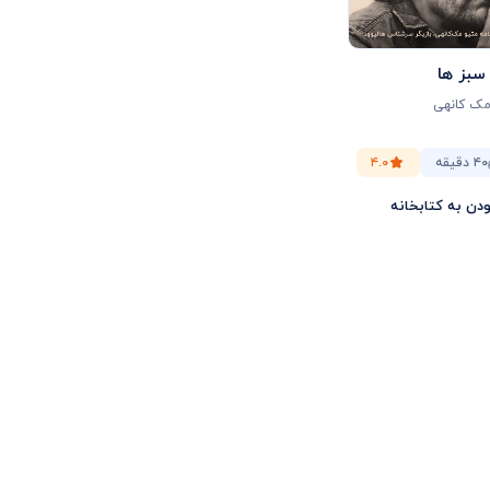
سبز ها
ک‌ کانهی
۴۰ دقیقه
۴.۰
ودن به کتابخانه