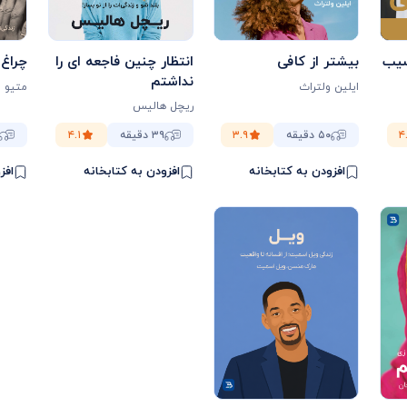
سیب
بیشتر از کافی
انتظار چنین فاجعه ای را
چراغ 
نداشتم
ایلین ولتراث
متیو م
ریچل هالیس
۴
۵۰ دقیقه
۳.۹
۳۹ دقیقه
۴.۱
افزودن به کتابخانه
افزودن به کتابخانه
افز