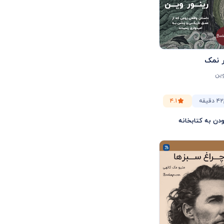
 نمک
وین
۴۲ دقیقه
۴.۱
ودن به کتابخانه