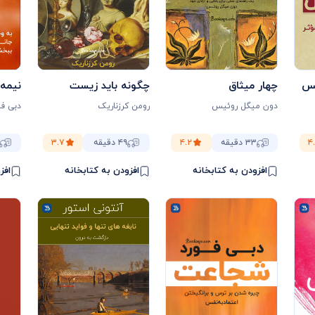
س
چهار میثاق
چگونه باید زیست
نیمه 
دون میگل روئیس
رومن کرزناریک
دبی فو
۴
۳۳ دقیقه
۴.۲
۴۹ دقیقه
۳.۷
افزودن به کتابخانه
افزودن به کتابخانه
افز