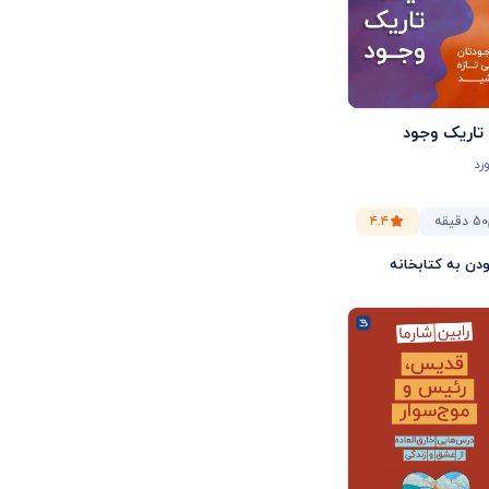
تاریک وجود
رد
۵۰ دقیقه
۴.۴
ودن به کتابخانه