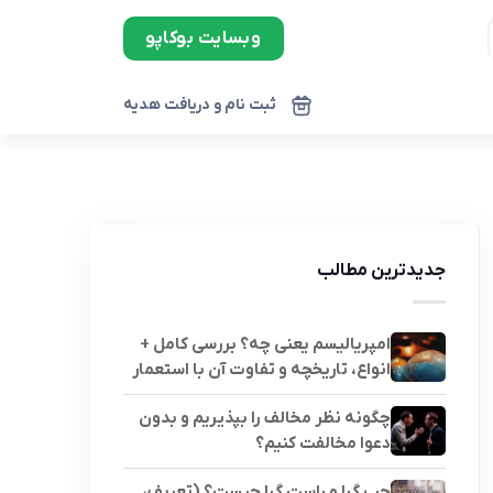
وبسایت بوکاپو
ثبت نام و دریافت هدیه
جدیدترین مطالب
امپریالیسم یعنی چه؟ بررسی کامل +
انواع، تاریخچه و تفاوت آن با استعمار
چگونه نظر مخالف را بپذیریم و بدون
دعوا مخالفت کنیم؟
چپ گرا و راست گرا چیست؟ (تعریف،