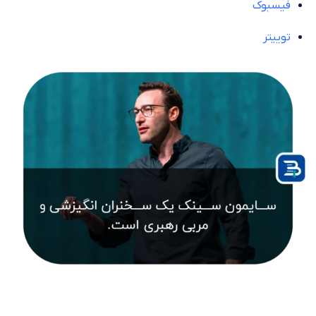
فیسبوک
توییتر