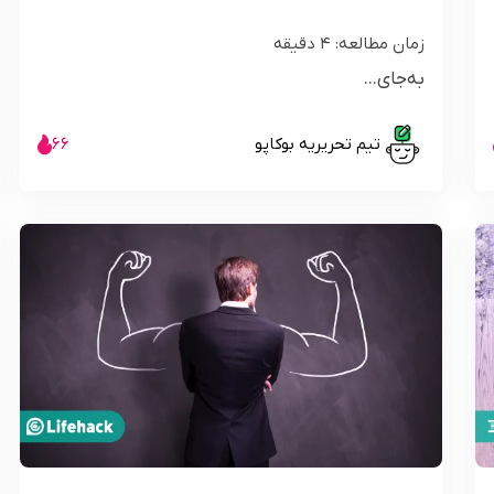
زمان مطالعه:
4
دقیقه
به‌جای...
تیم تحریریه بوکاپو
66