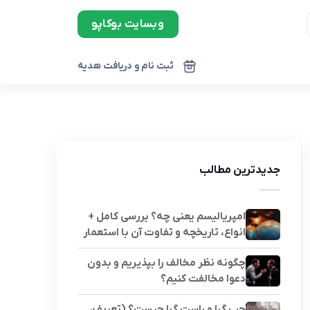
وبسایت بوکاپو
ثبت نام و دریافت هدیه
جدیدترین مطالب
امپریالیسم یعنی چه؟ بررسی کامل +
انواع، تاریخچه و تفاوت آن با استعمار
چگونه نظر مخالف را بپذیریم و بدون
دعوا مخالفت کنیم؟
چپ گرا و راست گرا چیست؟ (تعریف،