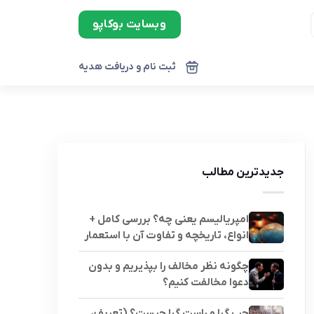
وبسایت بوکاپو
ثبت نام و دریافت هدیه
جدیدترین مطالب
امپریالیسم یعنی چه؟ بررسی کامل +
انواع، تاریخچه و تفاوت آن با استعمار
چگونه نظر مخالف را بپذیریم و بدون
دعوا مخالفت کنیم؟
چپ گرا و راست گرا چیست؟ (تعریف،