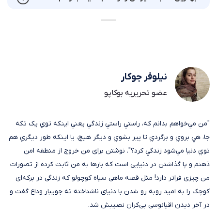
نیلوفر جوکار
عضو تحریریه بوکاپو
"من مي‌خواهم بدانم که، راستي راستي زندگي يعني اينکه توي يک تکه
جا، هي بروي و برگردي تا پير بشوي و ديگر هيچ، يا اينکه طور ديگري هم
توي دنيا مي‌شود زندگي کرد؟". نوشتن برای من خروج از منطقه امن
ذهنم و پا گذاشتن در دنیایی است که بار‌ها به من ثابت کرده از تصورات
من چیزی فراتر دارد! مثل قصه ماهی سیاه کوچولو که زندگی در برکه‌ای
کوچک را به امید روبه رو شدن با دنیای ناشناخته ته جویبار وداع گفت و
در آخر دیدن اقیانوسی بی‌کران نصیبش شد.