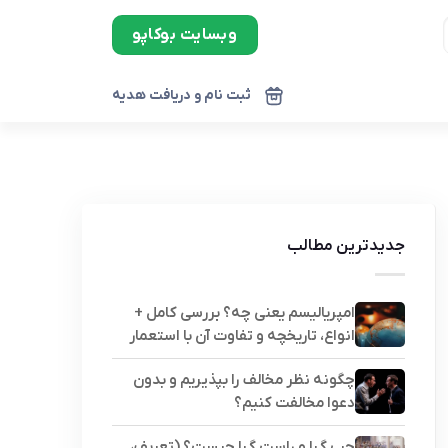
وبسایت بوکاپو
ثبت نام و دریافت هدیه
جدیدترین مطالب
امپریالیسم یعنی چه؟ بررسی کامل +
انواع، تاریخچه و تفاوت آن با استعمار
چگونه نظر مخالف را بپذیریم و بدون
دعوا مخالفت کنیم؟
چپ گرا و راست گرا چیست؟ (تعریف،