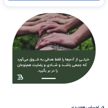
۶- احساس همدردی