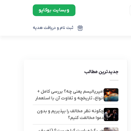
وبسایت بوکاپو
ثبت نام و دریافت هدیه
جدیدترین مطالب
امپریالیسم یعنی چه؟ بررسی کامل +
انواع، تاریخچه و تفاوت آن با استعمار
چگونه نظر مخالف را بپذیریم و بدون
دعوا مخالفت کنیم؟
چپ گرا و راست گرا چیست؟ (تعریف،