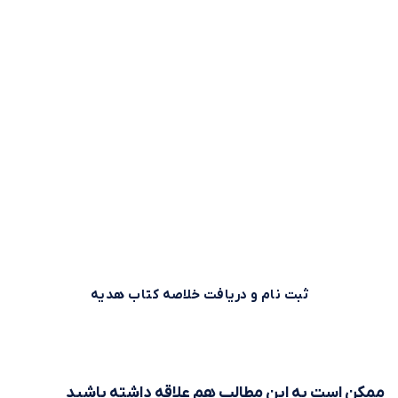
وقت طلاست!
بیش از 500,000 نفر برای استفاده بهینه از وقت خود از خلاصه
کتاب‌های صوتی و متنی موجود در بوکاپو استفاده می‌کنند. شما
هم می‌توانید همین حالا ثبت نام کنید و خلاصه کتاب اول را از
بوکاپو هدیه بگیرید!
ثبت نام و دریافت خلاصه کتاب هدیه
ممکن است به این مطالب هم علاقه داشته باشید