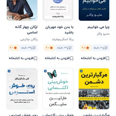
چرا می خوابیم
با بدن خود مهربان
ارکان چهار گانه
باشید
اساسی
متیو واکر
ربکا اسکریچفیلد
رنگان چاترجی
۲۰ دقیقه
۳.۸
۳۹ دقیقه
۴.۰
۳۲ دقیقه
۴.۰
افزودن به کتابخانه
افزودن به کتابخانه
افزودن به کتابخانه
مرگبارترین دشمن
خوش‌ بینی اکتسابی
روی خوش استرس